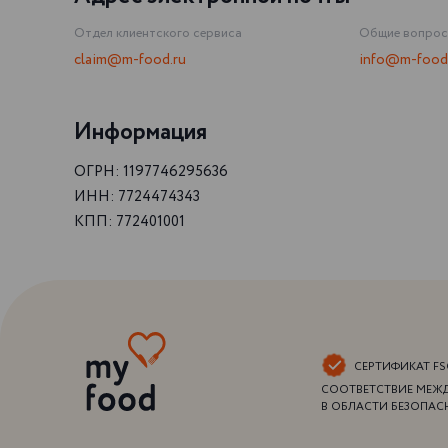
Отдел клиентского сервиса
Общие вопро
claim@m-food.ru
info@m-food
Информация
ОГРН: 1197746295636
ИНН: 7724474343
КПП: 772401001
CЕРТИФИКАТ FS
СООТВЕТСТВИЕ МЕЖ
В ОБЛАСТИ БЕЗОПАС