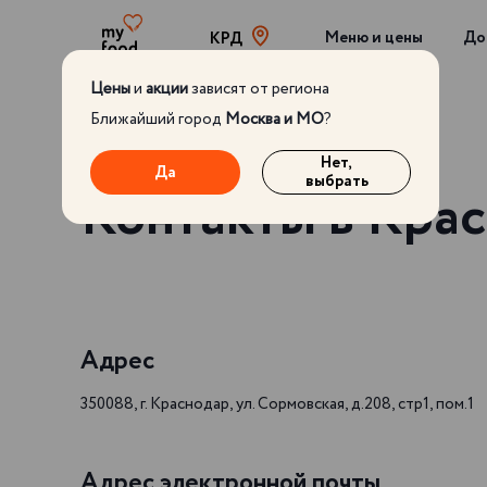
Меню и цены
До
КРД
Цены
и
акции
зависят от региона
Ближайший город
Москва и МО
?
Нет,
Да
выбрать
Контакты в Кра
Адрес
350088, г. Краснодар, ул. Сормовская, д.208, стр1, пом.1
Адрес электронной почты